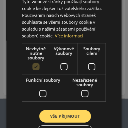
Tyto webové stránky používají soubory
cookie ke zlepšení uživatelského zážitku.
Používáním našich webových stránek
souhlasíte se všemi soubory cookie v
souladu s našimi zásadami používání
souborů cookie.
Více informací
Údaje o štítku EPREL:
Nezbytně
Výkonové
Soubory
nutné
soubory
cílení
soubory
1 228 CZK
/ks
Funkční soubory
Nezařazené
soubory
ks
DO KOŠÍKU
VŠE PŘIJMOUT
Impresum