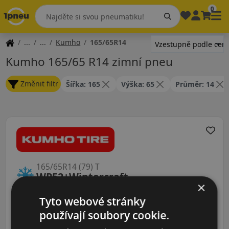
0
Kumho
165/65R14
Kumho 165/65 R14 zimní pneu
Změnit filtr
Šířka: 165
Výška: 65
Průměr: 14
165/65R14 (79) T
WP52+Wintercraft
×
ZIMNÍ PNEU
Tyto webové stránky
používají soubory cookie.