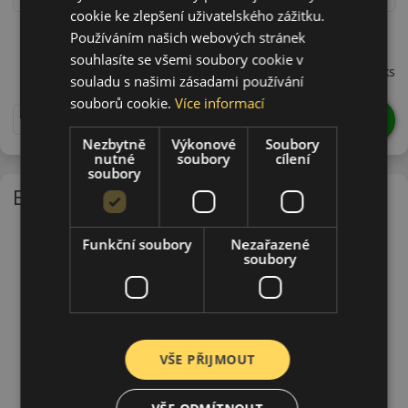
cookie ke zlepšení uživatelského zážitku.
24540R17VWP71X
Používáním našich webových stránek
souhlasíte se všemi soubory cookie v
2 889 CZK
/ks
souladu s našimi zásadami používání
souborů cookie.
Více informací
DO KOŠÍKU
ks
Nezbytně
Výkonové
Soubory
nutné
soubory
cílení
soubory
EU - štítek
Funkční soubory
Nezařazené
soubory
VŠE PŘIJMOUT