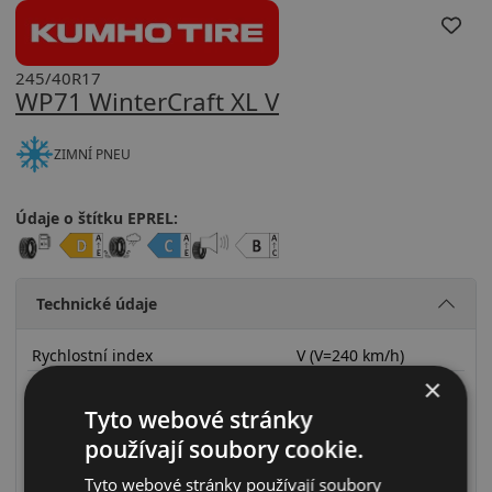
245/40R17
WP71 WinterCraft XL V
ZIMNÍ PNEU
Údaje o štítku EPREL:
Technické údaje
Rychlostní index
V (V=240 km/h)
×
Zátěžový index
95 (95=690kg)
Tyto webové stránky
Zesílené provedení (XL)
Ano
používají soubory cookie.
RunFlat systém
Ne
Ochrana ráfku
Ne
Tyto webové stránky používají soubory