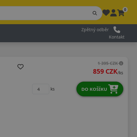
0
Zpětný odběr
Kontakt
1 395 CZK
859 CZK
/ks
DO KOŠÍKU
ks