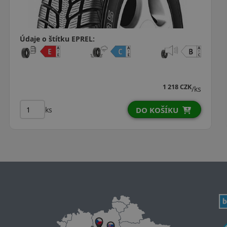
Údaje o štítku EPREL:
1 006 CZK
/ks
ks
DO KOŠÍKU