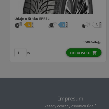
Údaje o štítku EPREL:
1 064 CZK
747 CZK
ks
/ks
ks
DO KOŠÍKU
Impresum
Zásady ochrany osobních údajů