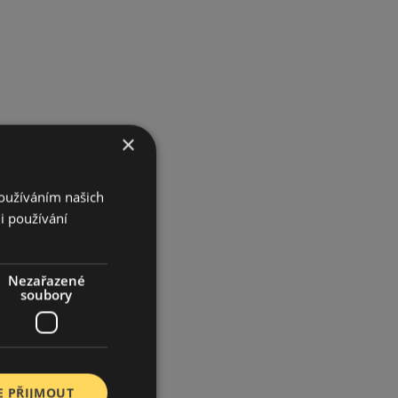
×
Používáním našich
i používání
Nezařazené
soubory
E PŘIJMOUT