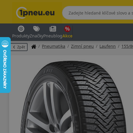
Produkty
Značky
Pneublog
Akce
Pneumatika
Zimní pneu
Laufenn
155/
Zpět