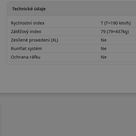
Technické údaje
Rychlostní index
T (T=190 km/h)
Zátěžový index
79 (79=437kg)
Zesílené provedení (XL)
Ne
RunFlat systém
Ne
Ochrana ráfku
Ne
15580R13TLW31H