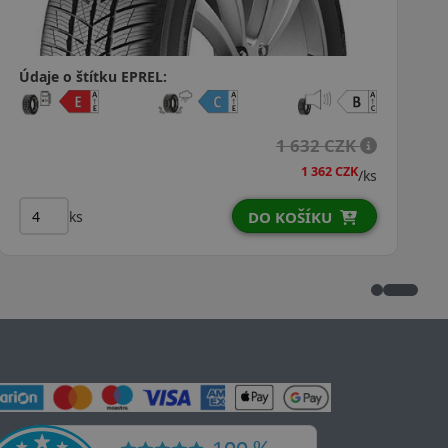
Údaje o štítku EPREL:
1 218 CZK
/ks
ks
DO KOŠÍKU