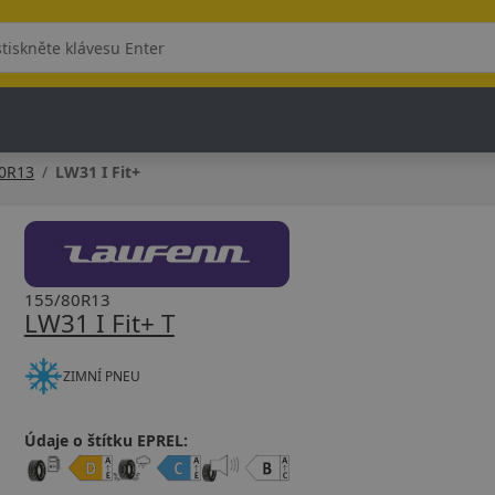
80R13
LW31 I Fit+
155/80R13
LW31 I Fit+ T
ZIMNÍ PNEU
Údaje o štítku EPREL: