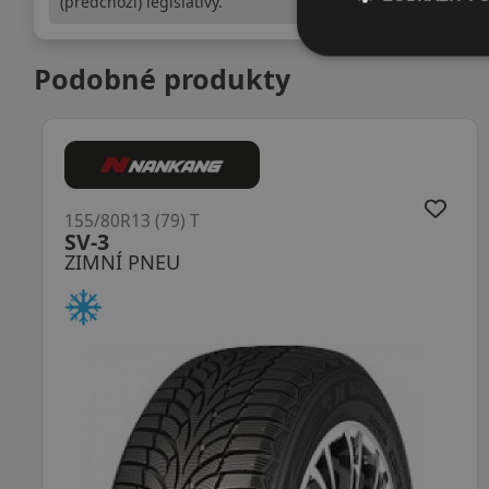
(předchozí) legislativy.
Podobné produkty
155/80R13 (79) T
TW401 WinterX
ZIMNÍ PNEU