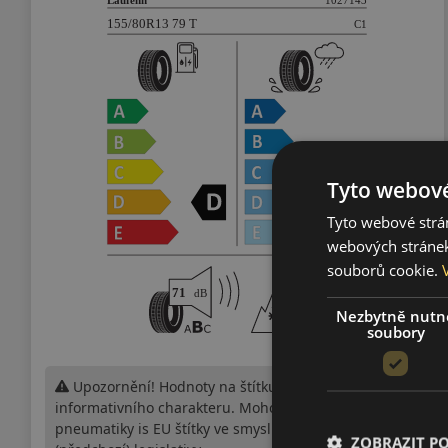
Tyto webové
Tyto webové strán
webových stránek
souborů cookie.
Nezbytně nutn
soubory
Upozornění! Hodnoty na štítku jsou pouze
informativního charakteru. Mohou být dodány
pneumatiky is EU štítky ve smyslu dosud platné
ZOBRAZIT P