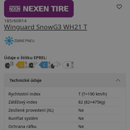
185/60R14
Winguard SnowG3 WH21 T
ZIMNÍ PNEU
Údaje o štítku EPREL:
Technické údaje
Rychlostní index
T (T=190 km/h)
Zátěžový index
82 (82=475kg)
Zesílené provedení (XL)
Ne
RunFlat systém
Ne
Ochrana ráfku
Ne