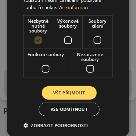
souborů cookie.
Více informací
Nezbytně
Výkonové
Soubory
nutné
soubory
cílení
soubory
Funkční soubory
Nezařazené
soubory
Upozornění! Hodnoty na štítku jsou pouze
informativního charakteru. Mohou být dodány pneumatiky
is EU štítky ve smyslu dosud platné (předchozí) legislativy.
VŠE PŘIJMOUT
Podobné produkty
VŠE ODMÍTNOUT
ZOBRAZIT PODROBNOSTI