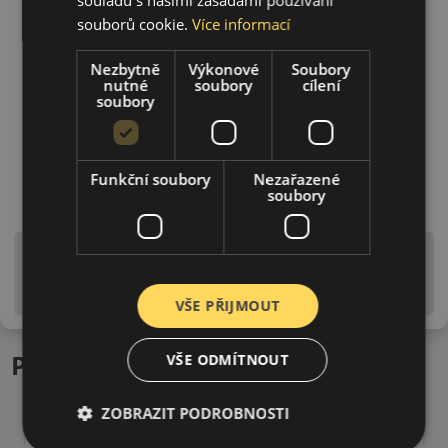
souborů cookie.
Více informací
Nezbytně
Výkonové
Soubory
nutné
soubory
cílení
soubory
Funkční soubory
Nezařazené
soubory
Upozornění! Hodnoty na štítku jsou pouze
informativního charakteru. Mohou být dodány pneumatiky
is EU štítky ve smyslu dosud platné (předchozí) legislativy.
VŠE PŘIJMOUT
Podobné produkty
VŠE ODMÍTNOUT
ZOBRAZIT PODROBNOSTI