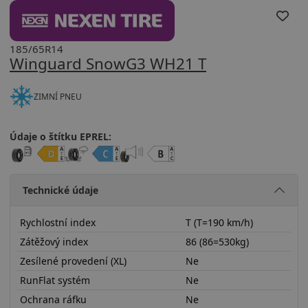
185/65R14
Winguard SnowG3 WH21 T
ZIMNÍ PNEU
Údaje o štítku EPREL:
Technické údaje
Rychlostní index
T (T=190 km/h)
Zátěžový index
86 (86=530kg)
Zesílené provedení (XL)
Ne
RunFlat systém
Ne
Ochrana ráfku
Ne