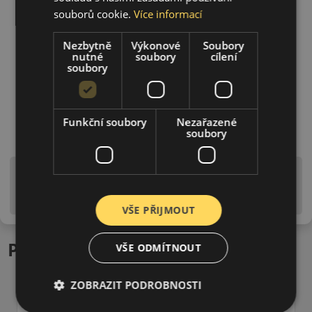
souborů cookie.
Více informací
Nezbytně
Výkonové
Soubory
nutné
soubory
cílení
soubory
Funkční soubory
Nezařazené
soubory
Upozornění! Hodnoty na štítku jsou pouze
informativního charakteru. Mohou být dodány pneumatiky
is EU štítky ve smyslu dosud platné (předchozí) legislativy.
VŠE PŘIJMOUT
Podobné produkty
VŠE ODMÍTNOUT
ZOBRAZIT PODROBNOSTI