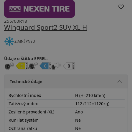
255/60R18
Winguard Sport2 SUV XL H
ZIMNÍ PNEU
Údaje o štítku EPREL:
Technické údaje
Rychlostní index
H (H=210 km/h)
Zátěžový index
112 (112=1120kg)
Zesílené provedení (XL)
Ano
RunFlat systém
Ne
Ochrana ráfku
Ne