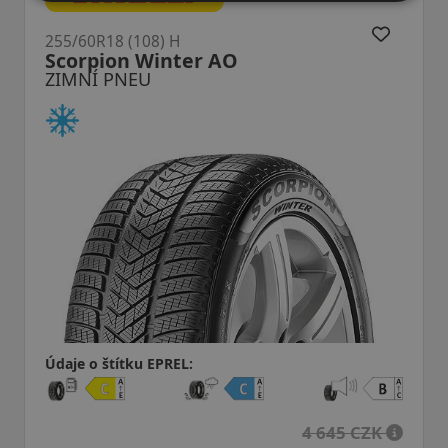
255/60R18 (108) H
25
Scorpion Winter AO
W
ZIMNÍ PNEU
Z
Údaje o štítku EPREL:
Úd
4 645 CZK