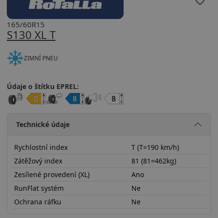
165/60R15
S130 XL T
ZIMNÍ PNEU
Údaje o štítku EPREL:
Technické údaje
Rychlostní index
T (T=190 km/h)
Zátěžový index
81 (81=462kg)
Zesílené provedení (XL)
Ano
RunFlat systém
Ne
Ochrana ráfku
Ne