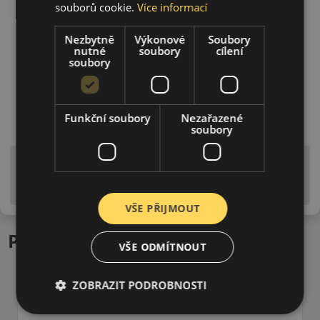
souborů cookie.
Více informací
Nezbytně
Výkonové
Soubory
nutné
soubory
cílení
soubory
Funkční soubory
Nezařazené
soubory
Upozornění! Hodnoty na štítku jsou pouze
informativního charakteru. Mohou být dodány pneumatiky
is EU štítky ve smyslu dosud platné (předchozí) legislativy.
VŠE PŘIJMOUT
Podobné produkty
VŠE ODMÍTNOUT
ZOBRAZIT PODROBNOSTI