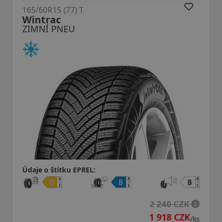
5/60R15 (77) T
165/6
intrac
Pola
IMNÍ PNEU
ZIM
aje o štítku EPREL:
Údaje
2 240 CZK
1 918 CZK
/ks