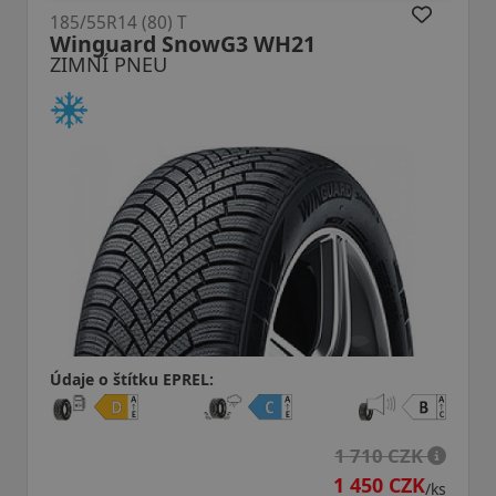
185/55R14 (80) T
21
Winguard SnowG WH2
ZIMNÍ PNEU
Údaje o štítku EPREL:
1 710 CZK
1 450 CZK
/ks