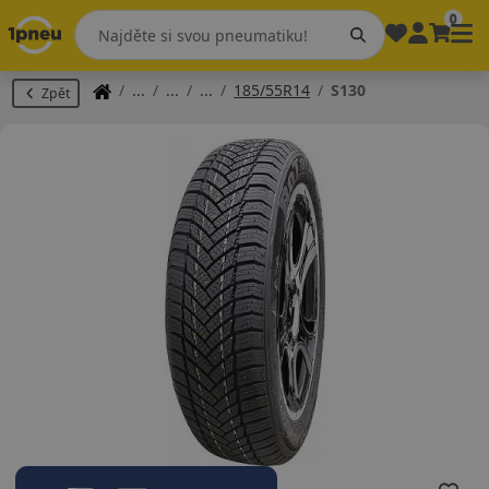
0
185/55R14
S130
Zpět