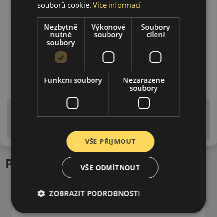
souborů cookie.
Více informací
Nezbytně
Výkonové
Soubory
nutné
soubory
cílení
soubory
Funkční soubory
Nezařazené
soubory
Upozornění! Hodnoty na štítku jsou pouze
informativního charakteru. Mohou být dodány pneumatiky
is EU štítky ve smyslu dosud platné (předchozí) legislativy.
VŠE PŘIJMOUT
Podobné produkty
VŠE ODMÍTNOUT
ZOBRAZIT PODROBNOSTI