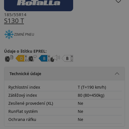
185/55R14
S130 T
ZIMNÍ PNEU
Údaje o štítku EPREL:
Technické údaje
Rychlostní index
T (T=190 km/h)
Zátěžový index
80 (80=450kg)
Zesílené provedení (XL)
Ne
RunFlat systém
Ne
Ochrana ráfku
Ne