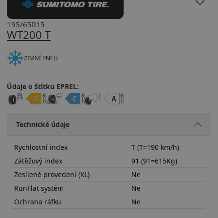
195/65R15
WT200 T
ZIMNÍ PNEU
Údaje o štítku EPREL:
Technické údaje
Rychlostní index
T (T=190 km/h)
Zátěžový index
91 (91=615Kg)
Zesílené provedení (XL)
Ne
RunFlat systém
Ne
Ochrana ráfku
Ne