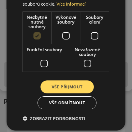
souborů cookie.
Více informací
Nezbytně
Výkonové
Soubory
nutné
soubory
cílení
soubory
Funkční soubory
Nezařazené
soubory
Upozornění! Hodnoty na štítku jsou pouze
informativního charakteru. Mohou být dodány pneumatiky
is EU štítky ve smyslu dosud platné (předchozí) legislativy.
VŠE PŘIJMOUT
Podobné produkty
VŠE ODMÍTNOUT
ZOBRAZIT PODROBNOSTI