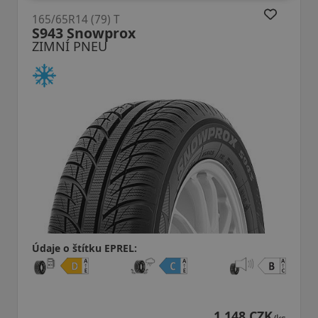
(79) T
165/65R14 (79
owprox
WP52+Wint
NEU
ZIMNÍ PNE
tku EPREL:
Údaje o štítku
1 148 CZK