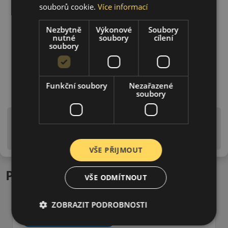
souborů cookie.
Více informací
Nezbytně
Výkonové
Soubory
nutné
soubory
cílení
soubory
Funkční soubory
Nezařazené
soubory
Upozornění! Hodnoty na štítku jsou pouze
informativního charakteru. Mohou být dodány pneumatiky
is EU štítky ve smyslu dosud platné (předchozí) legislativy.
VŠE PŘIJMOUT
Podobné produkty
VŠE ODMÍTNOUT
ZOBRAZIT PODROBNOSTI