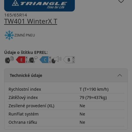
165/65R14
TW401 WinterX T
ZIMNÍ PNEU
Údaje o štítku EPREL:
Technické údaje
Rychlostní index
T (T=190 km/h)
Zátěžový index
79 (79=437kg)
Zesílené provedení (XL)
Ne
RunFlat systém
Ne
Ochrana ráfku
Ne