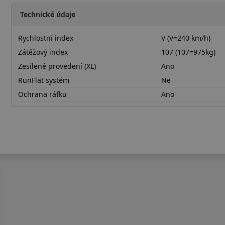
Technické údaje
Rychlostní index
V (V=240 km/h)
Zátěžový index
107 (107=975kg)
Zesílené provedení (XL)
Ano
RunFlat systém
Ne
Ochrana ráfku
Ano
24555R19VPL02X