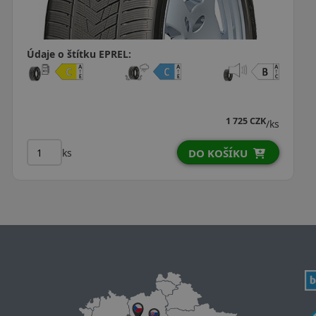
Údaje o štítku EPREL:
1 725 CZK
/ks
ks
DO KOŠÍKU