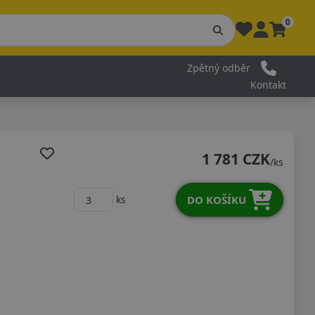
0
Zpětný odběr
Kontakt
1 781 CZK
/ks
DO KOŠÍKU
ks