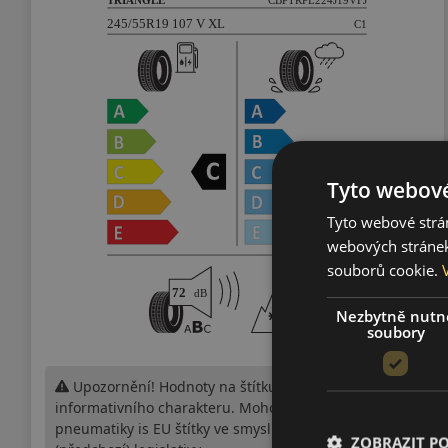
Tyto webové
Tyto webové strán
webových stránek
souborů cookie.
Nezbytně nutn
soubory
Upozornění! Hodnoty na štítku jsou pouze
informativního charakteru. Mohou být dodány
pneumatiky is EU štítky ve smyslu dosud platné
ZOBRAZIT P