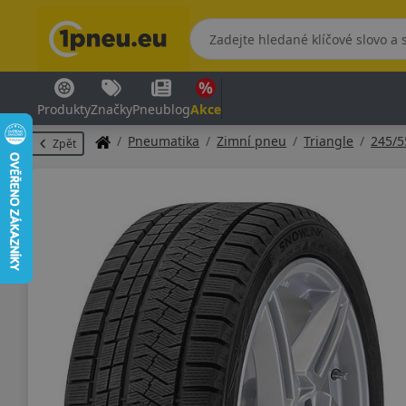
Produkty
Značky
Pneublog
Akce
Pneumatika
Zimní pneu
Triangle
245/
Zpět