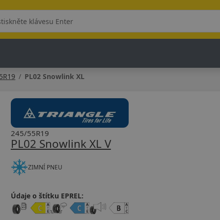
55R19
PL02 Snowlink XL
245/55R19
PL02 Snowlink XL V
ZIMNÍ PNEU
Údaje o štítku EPREL: