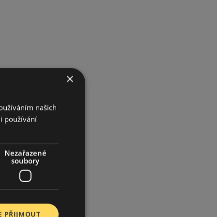
×
Používáním našich
i používání
Nezařazené
soubory
E PŘIJMOUT