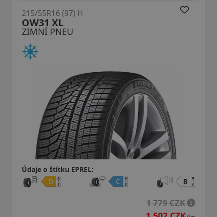
215/55R16 (97) H
LW31 I Fit+ XL
ZIMNÍ PNEU
:
Údaje o štítku EPREL:
1 779 CZK
1 502 CZK