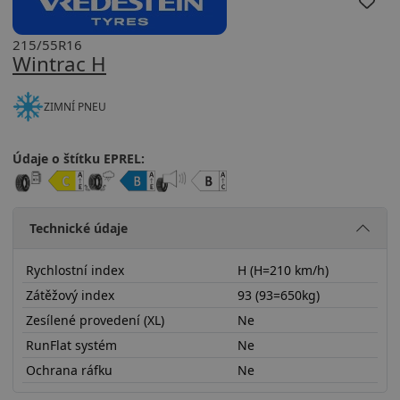
215/55R16
Wintrac H
ZIMNÍ PNEU
Údaje o štítku EPREL:
Technické údaje
Rychlostní index
H (H=210 km/h)
Zátěžový index
93 (93=650kg)
Zesílené provedení (XL)
Ne
RunFlat systém
Ne
Ochrana ráfku
Ne