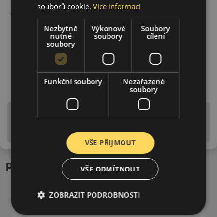
souborů cookie.
Více informací
Nezbytně
Výkonové
Soubory
nutné
soubory
cílení
soubory
Funkční soubory
Nezařazené
soubory
Upozornění! Hodnoty na štítku jsou pouze
informativního charakteru. Mohou být dodány pneumatiky
is EU štítky ve smyslu dosud platné (předchozí) legislativy.
VŠE PŘIJMOUT
Podobné produkty
VŠE ODMÍTNOUT
ZOBRAZIT PODROBNOSTI