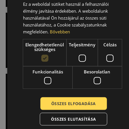
Ez a weboldal sütiket használ a felhasználói
élmény javítása érdekében. A weboldalunk
használatával Ön hozzájárul az összes süti
DUNLOP
használatához, a Cookie szabályzatunknak
185/65 R15
megfelelően.
Bővebben
Elengedhetetlenül
Teljesítmény
Célzás
szükséges
VYBERTE SI PNEUMATIKU >
Funkcionalitás
Besorolatlan
DUNLOP
225/50 R17
ÖSSZES ELFOGADÁSA
VYBERTE SI PNEUMATIKU >
ÖSSZES ELUTASÍTÁSA