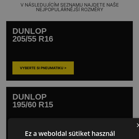
V NÁSLEDUJÍCÍM SEZNAMU NAJDETE NAŠE
NEJPOPULÁRNĚJŠÍ ROZMĚRY
DUNLOP
205/55 R16
VYBERTE SI PNEUMATIKU >
DUNLOP
195/60 R15
Ez a weboldal sütiket használ
VYBERTE SI PNEUMATIKU >