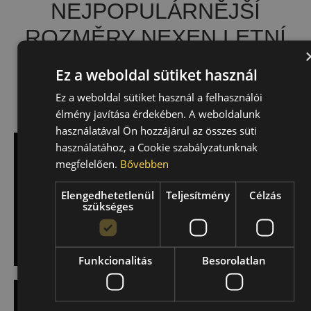
NEJPOPULÁRNĚJŠÍ
ROZMĚRY NEXEN LETNÍ
PNEUMATIK
Ez a weboldal sütiket használ
V NÁSLEDUJÍCÍM SEZNAMU NAJDETE NAŠE
Ez a weboldal sütiket használ a felhasználói
NEJPOPULÁRNĚJŠÍ ROZMĚRY
élmény javítása érdekében. A weboldalunk
használatával Ön hozzájárul az összes süti
használatához, a Cookie szabályzatunknak
NEXEN
megfelelően.
Bővebben
195/50 R15
Elengedhetetlenül
Teljesítmény
Célzás
szükséges
VYBERTE SI PNEUMATIKU >
Funkcionalitás
Besorolatlan
NEXEN