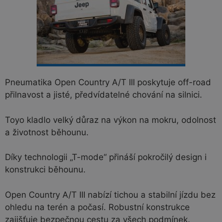
Pneumatika Open Country A/T III poskytuje off-road
přilnavost a jisté, předvídatelné chování na silnici.
Toyo kladlo velký důraz na výkon na mokru, odolnost
a životnost běhounu.
Díky technologii „T-mode“ přináší pokročilý design i
konstrukci běhounu.
Open Country A/T III nabízí tichou a stabilní jízdu bez
ohledu na terén a počasí. Robustní konstrukce
zajišťuje bezpečnou cestu za všech podmínek.