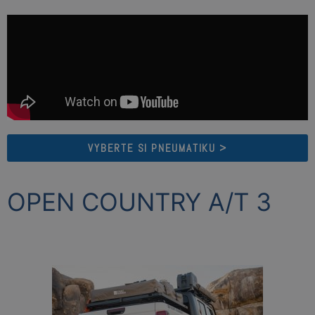
VYBERTE SI PNEUMATIKU >
OPEN COUNTRY A/T 3