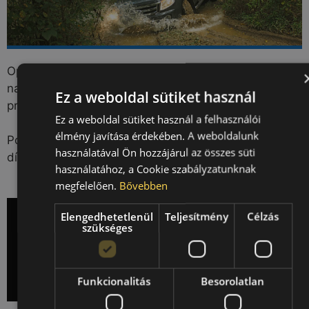
Open Country M/T je agresivní off-road pneumatika
navržená pro náročné terénní podmínky, kde je
Ez a weboldal sütiket használ
průchodnost terénem zásadní.
Ez a weboldal sütiket használ a felhasználói
élmény javítása érdekében. A weboldalunk
Poskytuje také výbornou stabilitu a ovladatelnost
használatával Ön hozzájárul az összes süti
díky moderní technologii – na terénu i ve městě.
használatához, a Cookie szabályzatunknak
megfelelően.
Bővebben
Elengedhetetlenül
Teljesítmény
Célzás
szükséges
Funkcionalitás
Besorolatlan