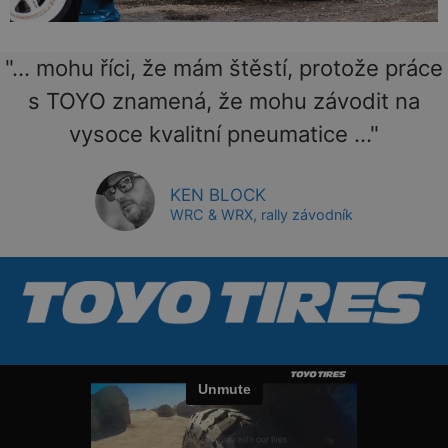
"... mohu říci, že mám štěstí, protože práce
s TOYO znamená, že mohu závodit na
vysoce kvalitní pneumatice ..."
KEN BLOCK
WRC & WRX, rally závodník