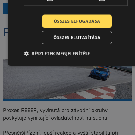
VYBERTE SI PNEUMATIKU >
ÖSSZES ELFOGADÁSA
PROXES R888R
ÖSSZES ELUTASÍTÁSA
RÉSZLETEK MEGJELENÍTÉSE
Proxes R888R, vyvinutá pro závodní okruhy,
poskytuje vynikající ovladatelnost na suchu.
Přesnější řízení, lepší reakce a vyšší stabilita při