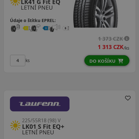
LK41 G Fit EQ
LETNÍ PNEU
Údaje o štítku EPREL:
1 373 CZK
1 313 CZK
/ks
ks
DO KOŠÍKU
225/55R18 (98) V
LK01 S Fit EQ+
LETNÍ PNEU