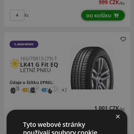
999 CZK
/ks
ks
DO KOŠÍKU
165/70R13 (79) T
LK41 G Fit EQ
LETNÍ PNEU
Údaje o štítku EPREL:
1 001 CZK
/ks
×
ks
DO KOŠÍKU
Tyto webové stránky
používají soubory cookie.