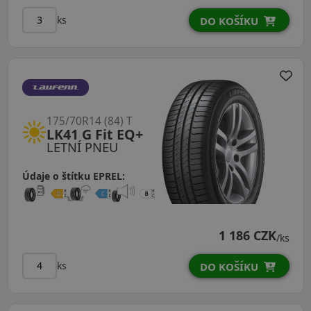
ks
DO KOŠÍKU
175/70R14 (84) T
LK41 G Fit EQ+
LETNÍ PNEU
Údaje o štítku EPREL:
1 186 CZK
/ks
ks
DO KOŠÍKU