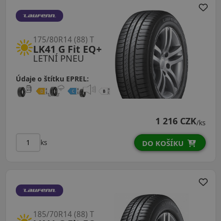
175/80R14 (88) T
LK41 G Fit EQ+
LETNÍ PNEU
Údaje o štítku EPREL:
1 216 CZK
/ks
ks
DO KOŠÍKU
185/70R14 (88) T