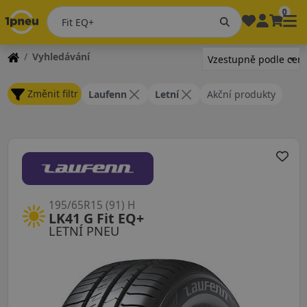
0
Vyhledávání
Změnit filtr
Laufenn
Letní
Akční produkty
195/65R15 (91) H
LK41 G Fit EQ+
LETNÍ PNEU