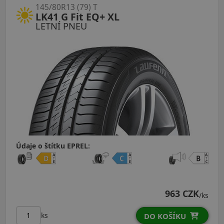
145/80R13 (79) T
LK41 G Fit EQ+ XL
LETNÍ PNEU
Údaje o štítku EPREL:
963 CZK
/ks
ks
DO KOŠÍKU