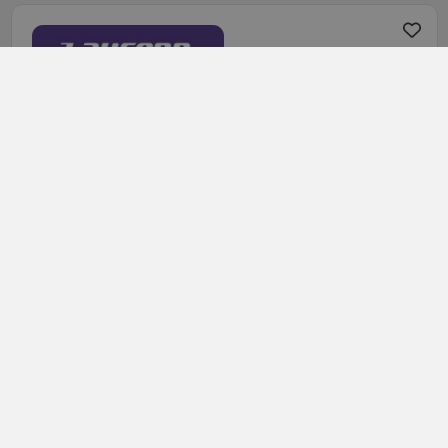
235/55R18 (100) V
LK01 S Fit EQ+
LETNÍ PNEU
Údaje o štítku EPREL: