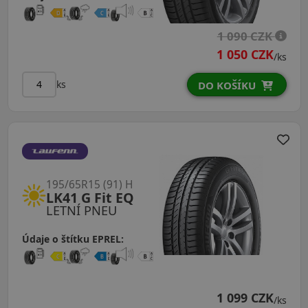
1 090 CZK
1 050 CZK
/ks
ks
DO KOŠÍKU
195/65R15 (91) H
LK41 G Fit EQ
LETNÍ PNEU
Údaje o štítku EPREL:
1 099 CZK
/ks