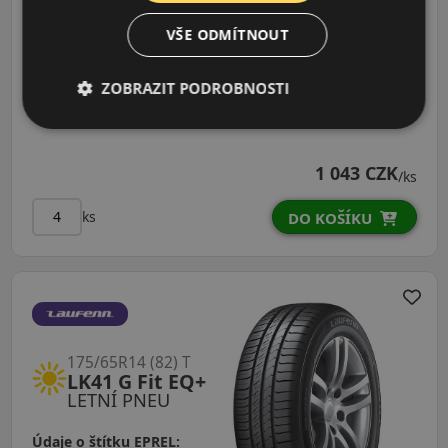
175/65R14 (82) T
LK41 G Fit EQ
VŠE ODMÍTNOUT
LETNÍ PNEU
ZOBRAZIT PODROBNOSTI
Údaje o štítku EPREL:
1 043 CZK
/ks
ks
DO KOŠÍKU
175/65R14 (82) T
LK41 G Fit EQ+
LETNÍ PNEU
Údaje o štítku EPREL: