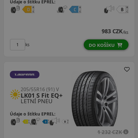
Údaje o štítku EPREL:
983 CZK
/ks
ks
DO KOŠÍKU
205/55R16 (91) V
LK01 S Fit EQ+
LETNÍ PNEU
Údaje o štítku EPREL:
1 232 CZK