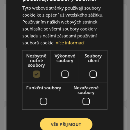
Tyto webové stránky používají soubory
cookie ke zlepšení uživatelského zážitku.
Používáním našich webových stránek
souhlasíte se všemi soubory cookie v
155/80R13 (79) T
LK41 G Fit EQ
souladu s našimi zásadami používání
LETNÍ PNEU
souborů cookie.
Více informací
Údaje o štítku EPREL:
Nezbytně
Výkonové
Soubory
nutné
soubory
cílení
soubory
1 043 CZK
/ks
Funkční soubory
Nezařazené
ks
DO KOŠÍKU
soubory
VŠE PŘIJMOUT