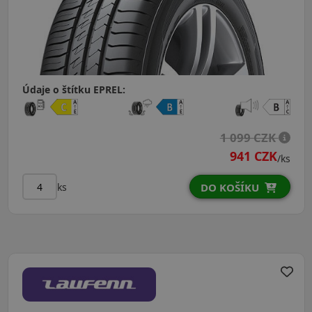
Údaje o štítku EPREL:
1 099 CZK
941 CZK
/ks
ks
DO KOŠÍKU