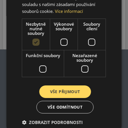
souladu s našimi zásadami používání
Model
souborů cookie.
Více informací
Nezbytně
Výkonové
Soubory
Vyhledávání
nutné
soubory
cílení
soubory
Funkční soubory
Nezařazené
soubory
Impresum
Zásady ochrany osobních údajů
Nákupní podmínky
VŠE PŘIJMOUT
Kontakt
Impresum
Dodací a platební podmínky
VŠE ODMÍTNOUT
Online prohlášení o odstoupení od smlouvy
ZOBRAZIT PODROBNOSTI