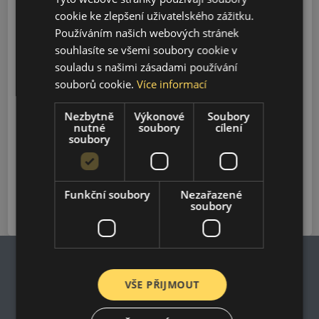
Model
cookie ke zlepšení uživatelského zážitku.
Používáním našich webových stránek
souhlasíte se všemi soubory cookie v
souladu s našimi zásadami používání
Vyhledávání
souborů cookie.
Více informací
Nezbytně
Výkonové
Soubory
10
nutné
soubory
cílení
1980-2006
soubory
24
1978-2006
Funkční soubory
Nezařazené
soubory
VŠE PŘIJMOUT
Impresum
Zásady ochrany osobních údajů