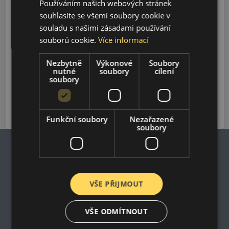
Používáním našich webových stránek
Model
souhlasíte se všemi soubory cookie v
souladu s našimi zásadami používání
souborů cookie.
Více informací
Vyhledávání
Nezbytně
Výkonové
Soubory
nutné
soubory
cílení
soubory
QUTE
2015-2025
Funkční soubory
Nezařazené
soubory
Impresum
VŠE PŘIJMOUT
Zásady ochrany osobních údajů
Nákupní podmínky
Kontakt
VŠE ODMÍTNOUT
Impresum