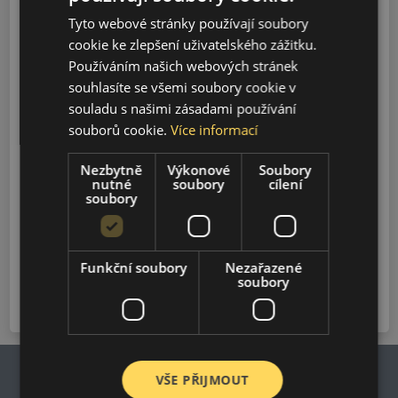
Geometry C Facelift (2022-
Tyto webové stránky používají soubory
2025)
cookie ke zlepšení uživatelského zážitku.
Používáním našich webových stránek
souhlasíte se všemi soubory cookie v
souladu s našimi zásadami používání
souborů cookie.
Více informací
2022
Nezbytně
Výkonové
Soubory
nutné
soubory
cílení
2023
soubory
2024
Funkční soubory
Nezařazené
soubory
2025
VŠE PŘIJMOUT