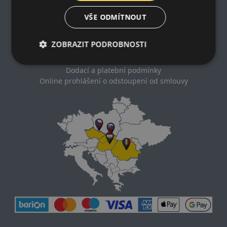
Impresum
VŠE ODMÍTNOUT
Zásady ochrany osobních údajů
Nákupní podmínky
ZOBRAZIT PODROBNOSTI
Kontakt
Impresum
Dodací a platební podmínky
Online prohlášení o odstoupení od smlouvy