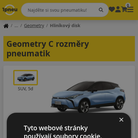
0
Geometry
Hliníkový disk
Geometry C rozměry
pneumatik
SUV, 5d
×
Tyto webové stránky
SUV, 5d
používají soubory cookie.