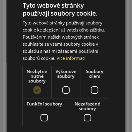
Tyto webové stránky
Model
používají soubory cookie.
Tyto webové stránky používají soubory
Vyhledávání
cookie ke zlepšení uživatelského zážitku.
Používáním našich webových stránek
souhlasíte se všemi soubory cookie v
EHS5
souladu s našimi zásadami používání
2026-2027
souborů cookie.
Více informací
Nezbytně
Výkonové
Soubory
E-HS9
nutné
soubory
cílení
2022-2025
soubory
EH7
2024-2025
Funkční soubory
Nezařazené
soubory
EHS7
2024-2025