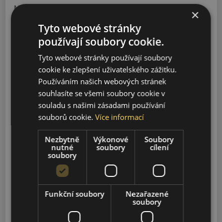
Model
×
Tyto webové stránky
používají soubory cookie.
Vyhledávání
Tyto webové stránky používají soubory
cookie ke zlepšení uživatelského zážitku.
Používáním našich webových stránek
EJOLLY
souhlasíte se všemi soubory cookie v
2025-2027
souladu s našimi zásadami používání
souborů cookie.
Více informací
EMOOVY
2025-2027
Nezbytně
Výkonové
Soubory
nutné
soubory
cílení
soubory
ESUPERJOLLY
2025-2027
Funkční soubory
Nezařazené
DAILY
soubory
1978-2026