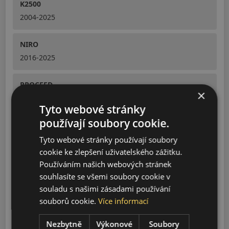
K2500
2004-2025
NIRO
2016-2025
PROCEED
×
2019-2025
Tyto webové stránky
používají soubory cookie.
PICANTO X-LINE
2020-2024
Tyto webové stránky používají soubory
cookie ke zlepšení uživatelského zážitku.
Používáním našich webových stránek
RIO
souhlasíte se všemi soubory cookie v
2000-2024
souladu s našimi zásadami používání
souborů cookie.
Více informací
STINGER
2017-2024
Nezbytně
Výkonové
Soubory