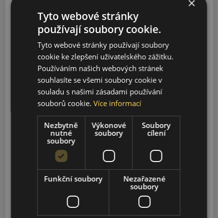
×
Tyto webové stránky
Model
používají soubory cookie.
Tyto webové stránky používají soubory
cookie ke zlepšení uživatelského zážitku.
Vyhledávání
Používáním našich webových stránek
souhlasíte se všemi soubory cookie v
souladu s našimi zásadami používání
B05
souborů cookie.
Více informací
2025-2026
Nezbytně
Výkonové
Soubory
nutné
soubory
cílení
B10
soubory
2025-2026
C10
Funkční soubory
Nezařazené
2024-2026
soubory
T03