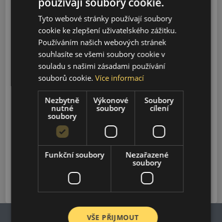
používají soubory cookie.
Model
Tyto webové stránky používají soubory
cookie ke zlepšení uživatelského zážitku.
Používáním našich webových stránek
Vyhledávání
souhlasíte se všemi soubory cookie v
souladu s našimi zásadami používání
souborů cookie.
Více informací
L380
2024-2026
Nezbytně
Výkonové
Soubory
nutné
soubory
cílení
soubory
TX
2017-2026
Funkční soubory
Nezařazené
VN5
soubory
2021-2026
VŠE PŘIJMOUT