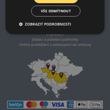
Impresum
VŠE ODMÍTNOUT
Zásady ochrany osobních údajů
ZOBRAZIT PODROBNOSTI
Nákupní podmínky
Kontakt
Impresum
Dodací a platební podmínky
Online prohlášení o odstoupení od smlouvy