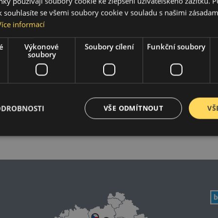
ky používají soubory cookie ke zlepšení uživatelského zážitku. 
 souhlasíte se všemi soubory cookie v souladu s našimi zásadam
Více informací
LC
NX
2017-2026
2014-2026
é
Výkonové
Soubory cílení
Funkční soubory
soubory
LS
RC F
1989-2025
2015-2024
GS
GS F
1993-1997, 2000-2018
2016-2018
ODROBNOSTI
VŠE ODMÍTNOUT
VŠ