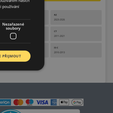
Používáním našich
i používání
RX
RZ
2000-2026
2023-2026
Nezařazené
soubory
GX
CT
2020-2023
2011-2021
IS F
IS C
2007-2014
2010-2013
E PŘIJMOUT