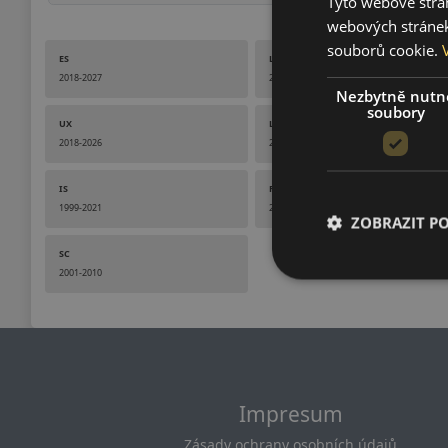
Tyto webové strán
webových stránek
souborů cookie.
ES
LBX
2018-2027
2023-2026
Nezbytně nutn
soubory
UX
LM
2018-2026
2023-2025
IS
RC
1999-2021
2015-2021
ZOBRAZIT P
SC
2001-2010
Impresum
Zásady ochrany osobních údajů