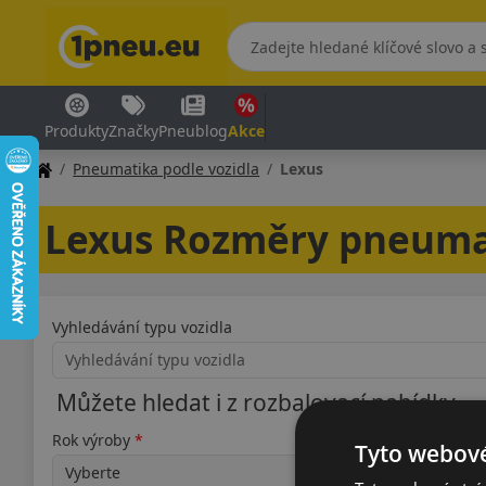
Produkty
Značky
Pneublog
Akce
Pneumatika podle vozidla
Lexus
Lexus Rozměry pneuma
Vyhledávání typu vozidla
Můžete hledat i z rozbalovací nabídky
Rok výroby
Typ
Tyto webové