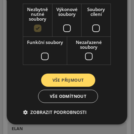
Nezbytně
Výkonové
Soubory
ELISE
nutné
soubory
cílení
1995-2021
soubory
EVORA
2009-2021
Funkční soubory
Nezařazené
soubory
EXIGE
2000-2001, 2004-2021
VŠE PŘIJMOUT
EUROPA S
2006-2010
VŠE ODMÍTNOUT
340R
ZOBRAZIT PODROBNOSTI
2000
ELAN