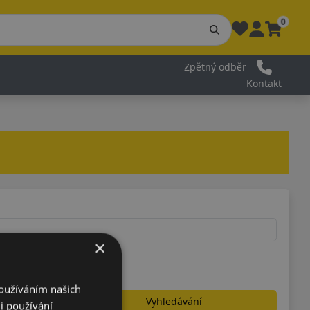
0
Zpětný odběr
Kontakt
×
Používáním našich
Vyhledávání
i používání