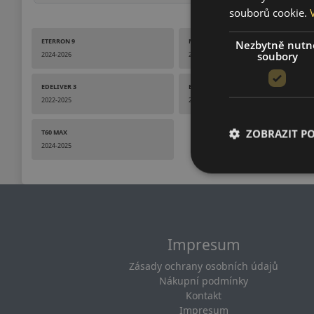
souborů cookie.
ETERRON 9
MIFA 7
Nezbytně nutn
soubory
2024-2026
2024-2026
EDELIVER 3
EDELIVER 5
2022-2025
2024-2025
ZOBRAZIT P
T60 MAX
2024-2025
Impresum
Zásady ochrany osobních údajů
Nákupní podmínky
Kontakt
Impresum