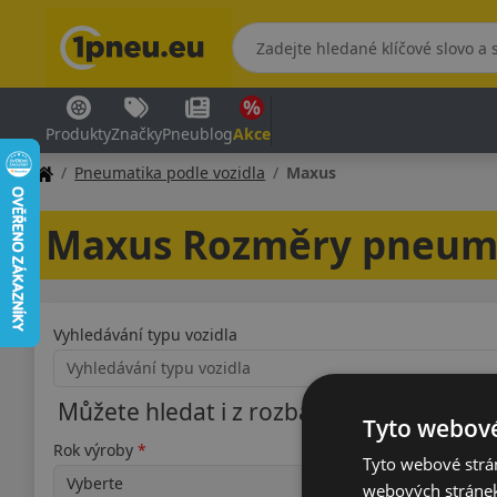
Produkty
Značky
Pneublog
Akce
Pneumatika podle vozidla
Maxus
Maxus Rozměry pneum
Vyhledávání typu vozidla
Můžete hledat i z rozbalovací nabídky
Tyto webové
Rok výroby
Typ
Tyto webové strán
webových stránek