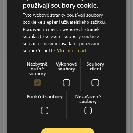
2019-2023
používají soubory cookie.
Tyto webové stránky používají soubory
540C
cookie ke zlepšení uživatelského zážitku.
2016-2021
Používáním našich webových stránek
souhlasíte se všemi soubory cookie v
570GT
souladu s našimi zásadami používání
2016-2021
souborů cookie.
Více informací
Nezbytně
Výkonové
Soubory
570S
nutné
soubory
cílení
2015-2021
soubory
570S SPIDER
2017-2021
Funkční soubory
Nezařazené
soubory
600LT
2018-2021