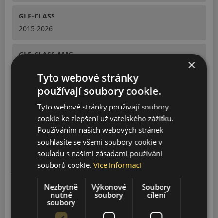
GLE-CLASS
2015-2026
GLE-CLASS AMG
×
2015-2026
Tyto webové stránky
používají soubory cookie.
GLE-CLASS COUPE
2015-2026
Tyto webové stránky používají soubory
cookie ke zlepšení uživatelského zážitku.
Používáním našich webových stránek
GLE-CLASS COUPE AMG
souhlasíte se všemi soubory cookie v
2015-2026
souladu s našimi zásadami používání
souborů cookie.
Více informací
GLS-CLASS
2015-2026
Nezbytně
Výkonové
Soubory
nutné
soubory
cílení
soubory
GLS-CLASS AMG