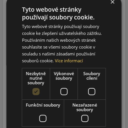
×
Tyto webové stránky
Model
používají soubory cookie.
Tyto webové stránky používají soubory
cookie ke zlepšení uživatelského zážitku.
Vyhledávání
Používáním našich webových stránek
souhlasíte se všemi soubory cookie v
souladu s našimi zásadami používání
S-CLASS
souborů cookie.
Více informací
2014-2027
Nezbytně
Výkonové
Soubory
nutné
soubory
cílení
EQS
soubory
2023-2026
GLS-CLASS
Funkční soubory
Nezařazené
2020-2026
soubory
SL-CLASS