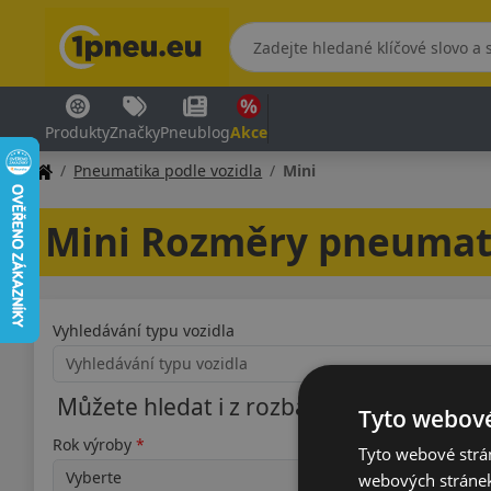
Produkty
Značky
Pneublog
Akce
Pneumatika podle vozidla
Mini
Mini Rozměry pneumat
Vyhledávání typu vozidla
Můžete hledat i z rozbalovací nabídky
Tyto webové
Rok výroby
Typ
Tyto webové strán
webových stránek