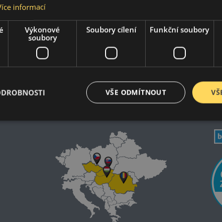
Více informací
é
Výkonové
Soubory cílení
Funkční soubory
CABRIO
CONVERTIBLE
soubory
2004-2026
2016-2026
PACEMAN
COUPE
2012-2016
2011-2015
ODROBNOSTI
VŠE ODMÍTNOUT
VŠ