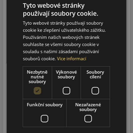
Tyto webové stránky
Model
používají soubory cookie.
Tyto webové stránky používají soubory
Vyhledávání
cookie ke zlepšení uživatelského zážitku.
Používáním našich webových stránek
souhlasíte se všemi soubory cookie v
03
souladu s našimi zásadami používání
2023-2025
souborů cookie.
Více informací
Nezbytně
Výkonové
Soubory
03 GT
nutné
soubory
cílení
2023-2025
soubory
07
2023-2025
Funkční soubory
Nezařazené
soubory
FUNKY CAT
2022-2023