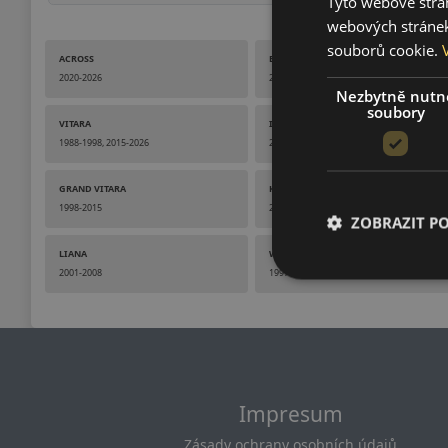
Tyto webové strán
webových stránek
souborů cookie.
ACROSS
E VITARA
2020-2026
2024-2026
Nezbytně nutn
soubory
VITARA
IGNIS
1988-1998, 2015-2026
2000-2008, 2016-2024
GRAND VITARA
KIZASHI
1998-2015
2009-2015
ZOBRAZIT P
LIANA
WAGON R+
2001-2008
1997-2006
Impresum
Zásady ochrany osobních údajů