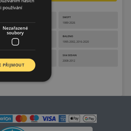
Používáním našich
i používání
SWACE
SWIFT
2020-2026
1989-2026
Nezařazené
soubory
SX4 S-CROSS
BALENO
2013-2021
1995-2002, 2016-2020
ALTO
SX4 SEDAN
2002-2014
2008-2012
E PŘIJMOUT