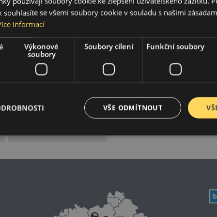
ky používají soubory cookie ke zlepšení uživatelského zážitku. 
 souhlasíte se všemi soubory cookie v souladu s našimi zásadam
Více informací
JIMNY
S-CROSS
1998-2026
2013-2026
é
Výkonové
Soubory cílení
Funkční soubory
soubory
SWIFT SPORT
CELERIO
2005-2024
2014-2021
SPLASH
SX4
2008-2015
2006-2015
ODROBNOSTI
VŠE ODMÍTNOUT
VŠ
CAPPUCCINO
1994-1995