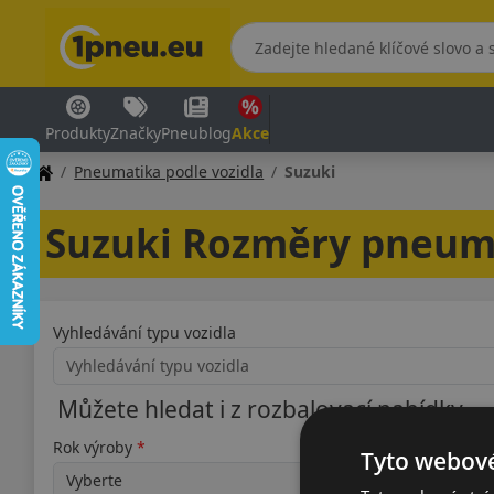
Produkty
Značky
Pneublog
Akce
Pneumatika podle vozidla
Suzuki
Suzuki Rozměry pneum
Vyhledávání typu vozidla
Můžete hledat i z rozbalovací nabídky
Rok výroby
Typ
Tyto webové