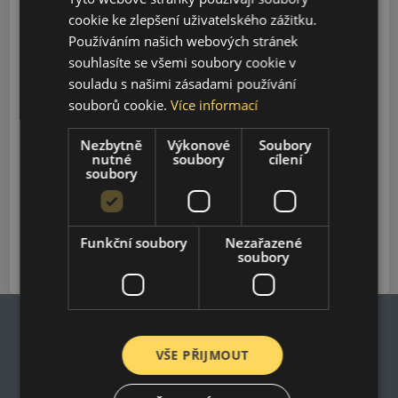
Model
cookie ke zlepšení uživatelského zážitku.
Používáním našich webových stránek
souhlasíte se všemi soubory cookie v
souladu s našimi zásadami používání
Vyhledávání
souborů cookie.
Více informací
Nezbytně
Výkonové
Soubory
T10F
nutné
soubory
cílení
2025-2026
soubory
T10X
2023-2026
Funkční soubory
Nezařazené
soubory
VŠE PŘIJMOUT
Impresum
Zásady ochrany osobních údajů