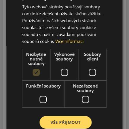
Tyto webové stránky používají soubory
YARIS
cookie ke zlepšení uživatelského zážitku.
1999-2026
Používáním našich webových stránek
souhlasíte se všemi soubory cookie v
YARIS CROSS
souladu s našimi zásadami používání
2021-2026
souborů cookie.
Více informací
Nezbytně
Výkonové
Soubory
SUPRA
nutné
soubory
cílení
1986-1998, 2019-2025
soubory
CAMRY
1982-1986, 1991-2024
Funkční soubory
Nezařazené
soubory
GR86
2021-2024
VŠE PŘIJMOUT
AYGO