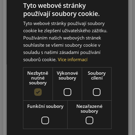
Tyto webové stránky
Model
používají soubory cookie.
Tyto webové stránky používají soubory
Vyhledávání
cookie ke zlepšení uživatelského zážitku.
Používáním našich webových stránek
souhlasíte se všemi soubory cookie v
HUNTER
souladu s našimi zásadami používání
2012-2023
souborů cookie.
Více informací
Nezbytně
Výkonové
Soubory
PATRIOT
nutné
soubory
cílení
2018-2022
soubory
PICKUP
2016-2022
Funkční soubory
Nezařazené
soubory
PROFI
2017-2022