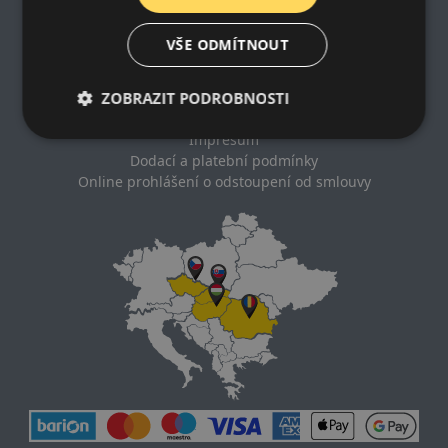
Impresum
VŠE ODMÍTNOUT
Zásady ochrany osobních údajů
ZOBRAZIT PODROBNOSTI
Nákupní podmínky
Kontakt
Impresum
Dodací a platební podmínky
Online prohlášení o odstoupení od smlouvy