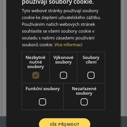
používají soubory cookie.
Model
Tyto webové stránky používají soubory
cookie ke zlepšení uživatelského zážitku.
Používáním našich webových stránek
Vyhledávání
souhlasíte se všemi soubory cookie v
souladu s našimi zásadami používání
souborů cookie.
Více informací
VF6
2024-2027
Nezbytně
Výkonové
Soubory
nutné
soubory
cílení
soubory
VF7
2024-2027
Funkční soubory
Nezařazené
VF8
soubory
2023-2027
VŠE PŘIJMOUT