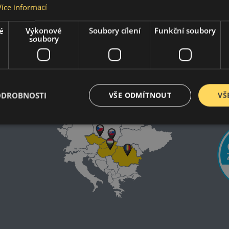
Více informací
é
Výkonové
Soubory cílení
Funkční soubory
FREE
soubory
2021-2024
ODROBNOSTI
VŠE ODMÍTNOUT
VŠ