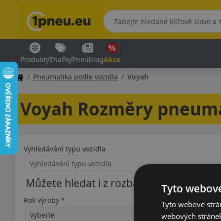
Produkty
Značky
Pneublog
Akce
Pneumatika podle vozidla
Voyah
Voyah Rozměry pneum
Vyhledávání typu vozidla
Můžete hledat i z rozbalovací nabídky
Tyto webové
Rok výroby
Typ
Tyto webové strán
webových stránek