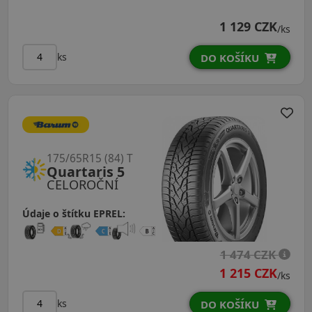
1 129 CZK
/ks
ks
DO KOŠÍKU
175/65R15 (84) T
Quartaris 5
CELOROČNÍ
Údaje o štítku EPREL:
1 474 CZK
1 215 CZK
/ks
ks
DO KOŠÍKU