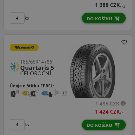
1 388 CZK
/ks
ks
DO KOŠÍKU
185/65R14 (86) T
Quartaris 5
CELOROČNÍ
Údaje o štítku EPREL:
1 485 CZK
1 424 CZK
/ks
ks
DO KOŠÍKU