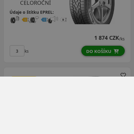
CELOROČNÍ
Údaje o štítku EPREL:
1 874 CZK
/ks
ks
DO KOŠÍKU
195/70R15C
(104/102) R
Vanis Allseason
CELOROČNÍ
Údaje o štítku EPREL: