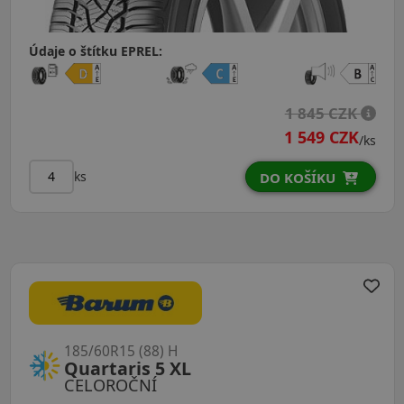
Údaje o štítku EPREL:
1 845 CZK
1 549 CZK
/ks
ks
DO KOŠÍKU
185/60R15 (88) H
Quartaris 5 XL
CELOROČNÍ