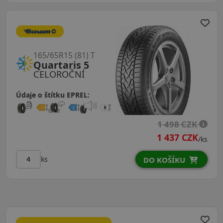
165/65R15 (81) T
Quartaris 5
CELOROČNÍ
Údaje o štítku EPREL:
1 498 CZK
1 437 CZK
/ks
ks
DO KOŠÍKU