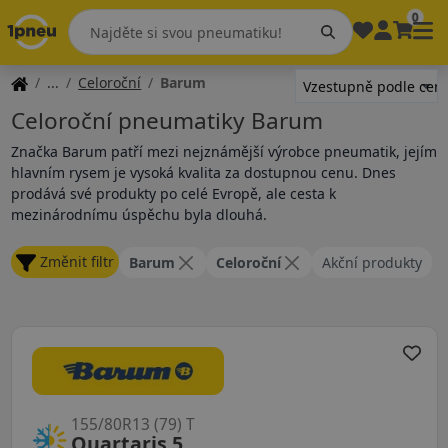
0
Celoroční
Barum
Celoroční pneumatiky Barum
Značka Barum patří mezi nejznámější výrobce pneumatik, jejím
hlavním rysem je vysoká kvalita za dostupnou cenu. Dnes
prodává své produkty po celé Evropě, ale cesta k
mezinárodnímu úspěchu byla dlouhá.
Změnit filtr
Barum
Celoroční
Akční produkty
155/80R13 (79) T
Quartaris 5