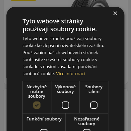
195/60R15 (88) H
×
Quartaris 5
Tyto webové stránky
CELOROČNÍ
používají soubory cookie.
Údaje o štítku EPREL:
Tyto webové stránky používají soubory
cookie ke zlepšení uživatelského zážitku.
1 566 CZK
Používáním našich webových stránek
1 285 CZK
souhlasíte se všemi soubory cookie v
/ks
souladu s našimi zásadami používání
ks
DO KOŠÍKU
souborů cookie.
Více informací
Nezbytně
Výkonové
Soubory
nutné
soubory
cílení
soubory
185/60R14 (82) T
Funkční soubory
Nezařazené
Quartaris 5
soubory
CELOROČNÍ