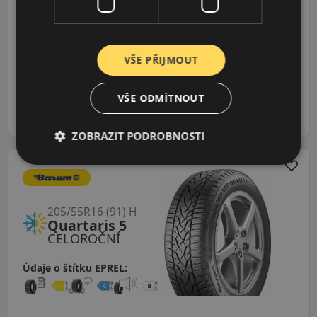
Údaje o štítku EPREL:
1 390 CZK
VŠE PŘIJMOUT
1 330 CZK
/ks
VŠE ODMÍTNOUT
ks
DO KOŠÍKU
ZOBRAZIT PODROBNOSTI
205/55R16 (91) H
Quartaris 5
CELOROČNÍ
Údaje o štítku EPREL: