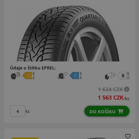
Údaje o štítku EPREL:
1 624 CZK
1 563 CZK
/ks
ks
DO KOŠÍKU