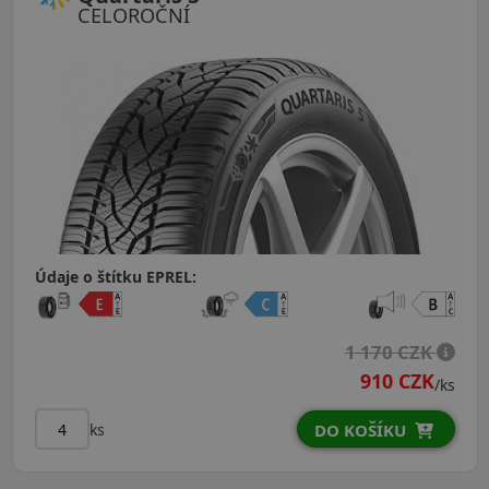
CELOROČNÍ
Údaje o štítku EPREL:
1 170 CZK
910 CZK
/ks
ks
DO KOŠÍKU