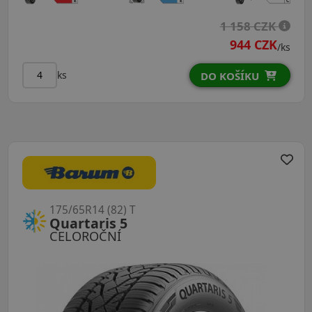
1 158 CZK
944 CZK
/ks
ks
DO KOŠÍKU
175/65R14 (82) T
Quartaris 5
CELOROČNÍ