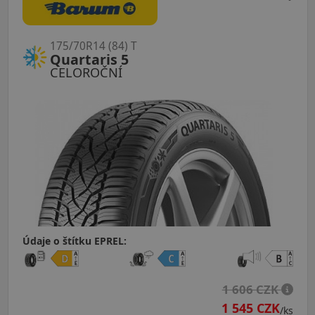
175/70R14 (84) T
Quartaris 5
CELOROČNÍ
Údaje o štítku EPREL:
1 606 CZK
1 545 CZK
/ks