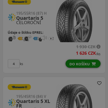
195/55R16 (87) H
Quartaris 5
CELOROČNÍ
Údaje o štítku EPREL:
1 930 CZK
1 626 CZK
/ks
ks
DO KOŠÍKU
195/45R16 (84) V
Quartaris 5 XL
FR