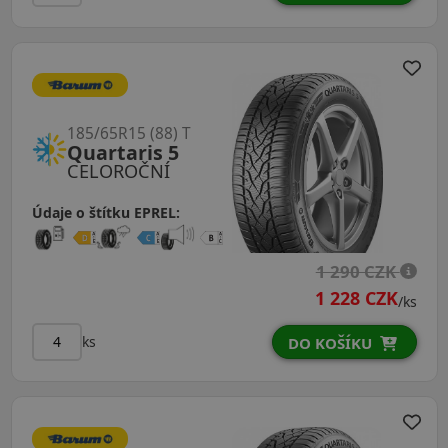
185/65R15 (88) T
Quartaris 5
CELOROČNÍ
Údaje o štítku EPREL:
1 290 CZK
1 228 CZK
/ks
ks
DO KOŠÍKU