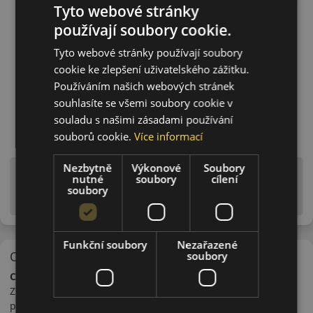
Tyto webové stránky
používají soubory cookie.
Tyto webové stránky používají soubory
cookie ke zlepšení uživatelského zážitku.
Používáním našich webových stránek
souhlasíte se všemi soubory cookie v
souladu s našimi zásadami používání
souborů cookie.
Více informací
Nezbytně
Výkonové
Soubory
Upozornění! Hodnoty na štítku jsou pouze
nutné
soubory
cílení
informativního charakteru. Mohou být dodány pneumatiky
soubory
is EU štítky ve smyslu dosud platné (předchozí) legislativy.
Funkční soubory
Nezařazené
O značce
soubory
Ceat
Značka Ceat je dceřiná společnost koncernu Pirelli. Výrobce
pneumatik Ceat byl založen pánem Bruni Tedeschi v Itálii. V