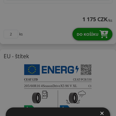
20560R16V4SX5X
1 175 CZK
/ks
DO KOŠÍKU
ks
EU - štítek
×