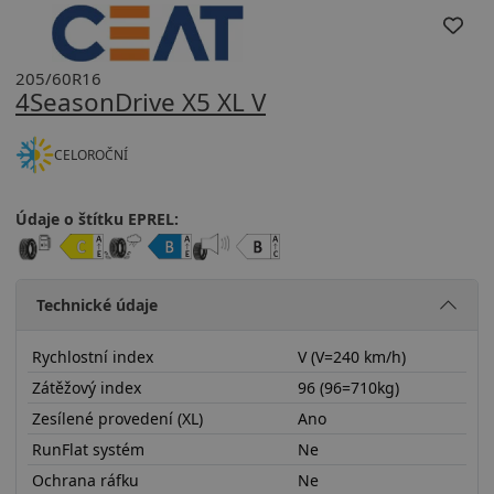
205/60R16
4SeasonDrive X5 XL V
CELOROČNÍ
Údaje o štítku EPREL:
Technické údaje
Rychlostní index
V (V=240 km/h)
Zátěžový index
96 (96=710kg)
Zesílené provedení (XL)
Ano
RunFlat systém
Ne
Ochrana ráfku
Ne