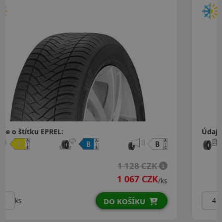
Údaje o štítku EPREL:
1 531 CZK
ks
/ks
ks
DO KOŠÍKU