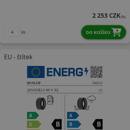
20565R15VDAS2X
2 253 CZK
/ks
DO KOŠÍKU
ks
EU - štítek