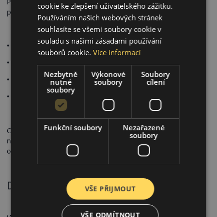
Pneumatika má označení 3PMSF a M+S, takže je plně
cookie ke zlepšení uživatelského zážitku.
použitelná i v zimě. Na EU štítku většinou dosahuje:
Používáním našich webových stránek
souhlasíte se všemi soubory cookie v
souladu s našimi zásadami používání
• B / C – přilnavost na mokru
souborů cookie.
Více informací
• C – úspornost
Nezbytně
Výkonové
Soubory
• 69–72 dB – hlučnost
nutné
soubory
cílení
soubory
• Komfort a hlučnost
Funkční soubory
Nezařazené
CrossClimate+ poskytuje tichou a pohodlnou jízdu ve městě i
soubory
na dálnici. Moderní směs zajišťuje stabilní výkon i při
opotřebení.
Doporučené použití
VŠE PŘIJMOUT
VŠE ODMÍTNOUT