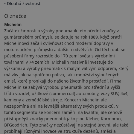
• Dlouhá životnost
O značce
Michelin
Začátek činnosti a výroby pneumatik této přední značky v
gumárenském průmyslu se datuje na rok 1889, když bratři
Michelinovci začali ovlivňovat chod moderní dopravy v
motoristickém průmyslu a dalších odvětvích. Od těch dob se
působení firmy rozrostlo do 170 zemí světa s výrobními
továrnami v 74 zemích. Michelin masivně investuje do
výzkumu a výroby pneumatik s malým valivým odporem, který
má vliv jak na spotřebu paliva, tak i množství vyloučených
emisí, které pronikají do našeho životního prostředí. Firma
Michelin se zabývá výrobou pneumatik pro střední a vyšší
třídu vozidel, užitkové (commercial) automobily, vozy SUV, 4x4,
kamiony a zemědělské stroje. Koncern Michelin ale
nezapomíná ani na levnější alternativy svých produktů. V
tomto segmentu se koncern zaměřil na kvalitní, ale cenově
přístupnější značky pneumatik jako jsou Kleber, Kormoran,
BFGoodrich. Tyto značky nezůstávají na stejné úrovni, ale také
probíhají různými inovace ve struktuře dezénů, směsí a