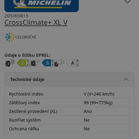
205/65R15
CrossClimate+ XL V
CELOROČNÍ
Údaje o štítku EPREL:
Technické údaje
Rychlostní index
V (V=240 km/h)
Zátěžový index
99 (99=775kg)
Zesílené provedení (XL)
Ano
RunFlat systém
Ne
Ochrana ráfku
Ne