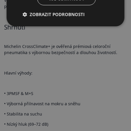
Vhodná pro osobní vozy všech tříd, zejména pro celoroční
provoz bez nutnosti sezónního přezouvání.
ZOBRAZIT PODROBNOSTI
Shrnutí
Michelin CrossClimate+ je ověřená prémiová celoroční
pneumatika s výbornou bezpečností a dlouhou životností.
Hlavní výhody:
• 3PMSF & M+S
• Výborná přilnavost na mokru a sněhu
• Stabilita na suchu
• Nízký hluk (69–72 dB)