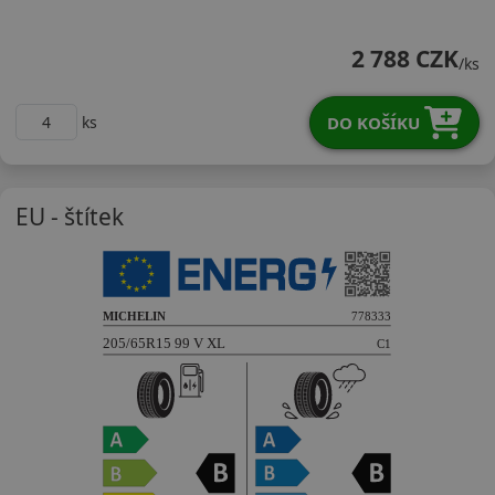
20565R15VCCLPX
2 788 CZK
/ks
DO KOŠÍKU
ks
EU - štítek