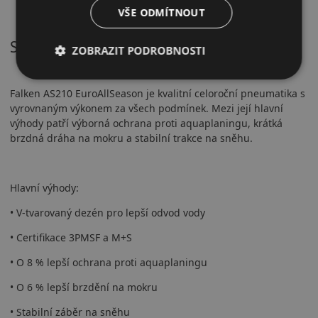
VŠE ODMÍTNOUT
Shrnutí
ZOBRAZIT PODROBNOSTI
Falken AS210 EuroAllSeason je kvalitní celoroční pneumatika s
vyrovnaným výkonem za všech podmínek. Mezi její hlavní
výhody patří výborná ochrana proti aquaplaningu, krátká
brzdná dráha na mokru a stabilní trakce na sněhu.
Hlavní výhody:
• V-tvarovaný dezén pro lepší odvod vody
• Certifikace 3PMSF a M+S
• O 8 % lepší ochrana proti aquaplaningu
• O 6 % lepší brzdění na mokru
• Stabilní záběr na sněhu