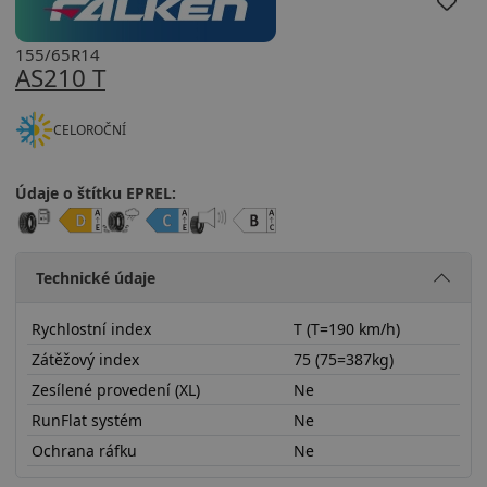
155/65R14
AS210 T
CELOROČNÍ
Údaje o štítku EPREL:
Technické údaje
Rychlostní index
T (T=190 km/h)
Zátěžový index
75 (75=387kg)
Zesílené provedení (XL)
Ne
RunFlat systém
Ne
Ochrana ráfku
Ne