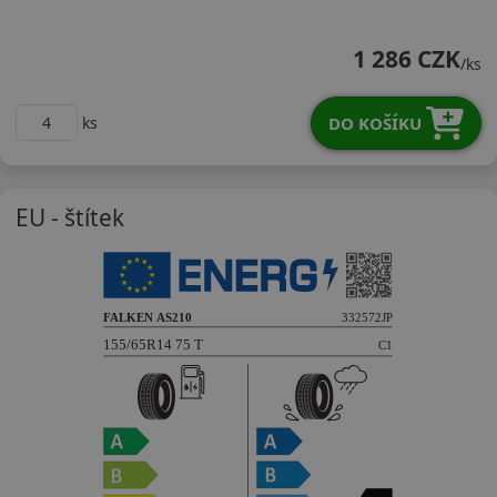
15565R14TAS21J
1 286 CZK
/ks
DO KOŠÍKU
ks
EU - štítek