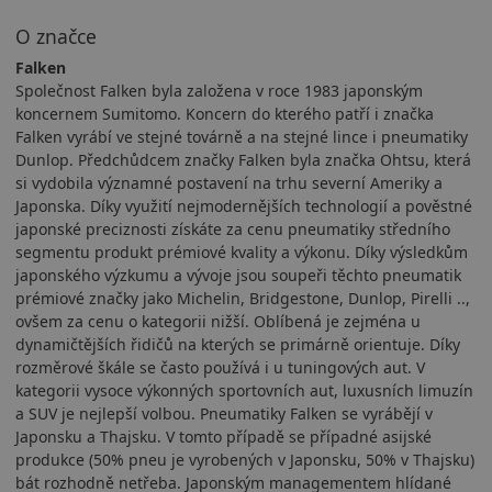
O značce
Falken
Společnost Falken byla založena v roce 1983 japonským
koncernem Sumitomo. Koncern do kterého patří i značka
Falken vyrábí ve stejné továrně a na stejné lince i pneumatiky
Dunlop. Předchůdcem značky Falken byla značka Ohtsu, která
si vydobila významné postavení na trhu severní Ameriky a
Japonska. Díky využití nejmodernějších technologií a pověstné
japonské preciznosti získáte za cenu pneumatiky středního
segmentu produkt prémiové kvality a výkonu. Díky výsledkům
japonského výzkumu a vývoje jsou soupeři těchto pneumatik
prémiové značky jako Michelin, Bridgestone, Dunlop, Pirelli ..,
ovšem za cenu o kategorii nižší. Oblíbená je zejména u
dynamičtějších řidičů na kterých se primárně orientuje. Díky
rozměrové škále se často používá i u tuningových aut. V
kategorii vysoce výkonných sportovních aut, luxusních limuzín
a SUV je nejlepší volbou. Pneumatiky Falken se vyrábějí v
Japonsku a Thajsku. V tomto případě se případné asijské
produkce (50% pneu je vyrobených v Japonsku, 50% v Thajsku)
bát rozhodně netřeba. Japonským managementem hlídané