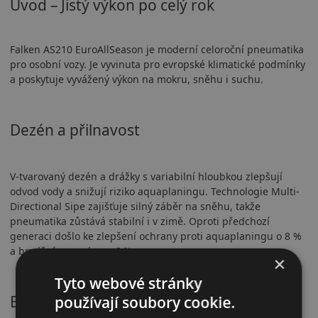
Úvod – Jistý výkon po celý rok
Falken AS210 EuroAllSeason je moderní celoroční pneumatika
pro osobní vozy. Je vyvinuta pro evropské klimatické podmínky
a poskytuje vyvážený výkon na mokru, sněhu i suchu.
Dezén a přilnavost
V-tvarovaný dezén a drážky s variabilní hloubkou zlepšují
odvod vody a snižují riziko aquaplaningu. Technologie Multi-
Directional Sipe zajišťuje silný záběr na sněhu, takže
pneumatika zůstává stabilní i v zimě. Oproti předchozí
generaci došlo ke zlepšení ochrany proti aquaplaningu o 8 %
a brzdění na mokru o 6 %.
×
Tyto webové stránky
Bezpečnostní vlastnosti
používají soubory cookie.