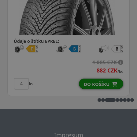
Údaje o štítku EPREL:
1 085 CZK
882 CZK
/ks
ks
DO KOŠÍKU
Impresum