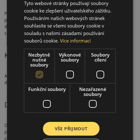
Tyto webové stránky používají soubory
cookie ke zlepšení uživatelského zážitku.
Pneumatika má certifikaci 3PMSF a M+S, což z ní činí
Používáním našich webových stránek
plnohodnotnou celoroční volbu. Nabízí krátkou brzdnou
souhlasíte se všemi soubory cookie v
dráhu na mokru, stabilní ovladatelnost a spolehlivý výkon na
souladu s našimi zásadami používání
sněhu.
souborů cookie.
Více informací
Komfort a hlučnost
Nezbytně
Výkonové
Soubory
nutné
soubory
cílení
soubory
AS210 poskytuje vyváženou jízdu a mírnou hlučnost (69–72
dB). Je vhodná pro městský provoz i delší cestování.
Funkční soubory
Nezařazené
soubory
Doporučené použití
Doporučena pro osobní vozy v městském i meziměstském
VŠE PŘIJMOUT
provozu. Ideální pro řidiče hledající bezpečné a komfortní
celoroční řešení.