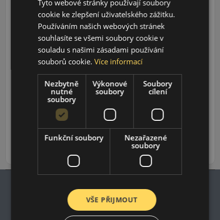
Tyto webové stránky používají soubory
cookie ke zlepšení uživatelského zážitku.
Používáním našich webových stránek
souhlasíte se všemi soubory cookie v
souladu s našimi zásadami používání
souborů cookie.
Více informací
Údaje o štítku EPREL:
Nezbytně
Výkonové
Soubory
nutné
soubory
cílení
soubory
1 110 CZK
922 CZK
/ks
Funkční soubory
Nezařazené
soubory
ks
DO KOŠÍKU
VŠE PŘIJMOUT
Impresum