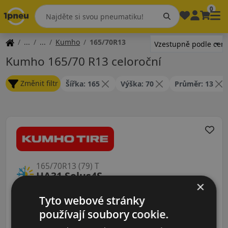
0
Kumho
165/70R13
Kumho 165/70 R13 celoroční
Změnit filtr
Šířka: 165
Výška: 70
Průměr: 13
165/70R13 (79) T
HA31 Solus4S
×
CELOROČNÍ
Tyto webové stránky
používají soubory cookie.