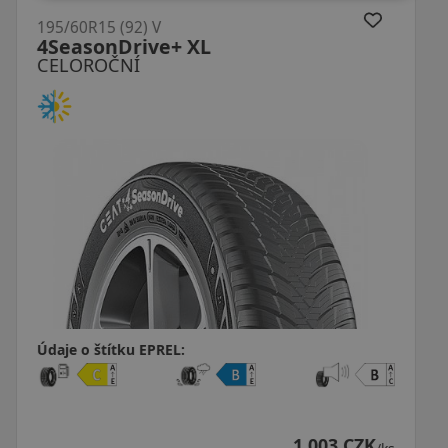
195/60R15 (92) V
Ecofour XL
CELOROČNÍ
Údaje o štítku EPREL:
 003 CZK
1 3