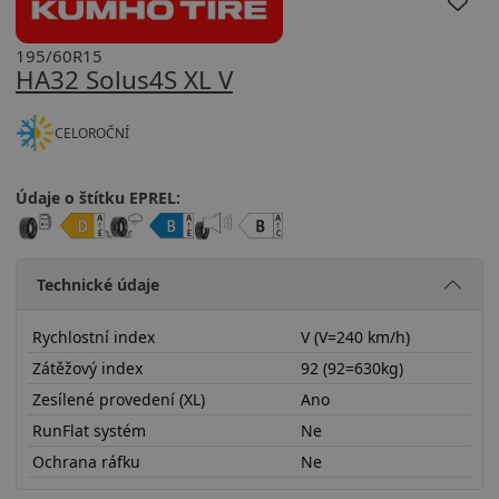
195/60R15
HA32 Solus4S XL V
CELOROČNÍ
Údaje o štítku EPREL:
Technické údaje
Rychlostní index
V (V=240 km/h)
Zátěžový index
92 (92=630kg)
Zesílené provedení (XL)
Ano
RunFlat systém
Ne
Ochrana ráfku
Ne