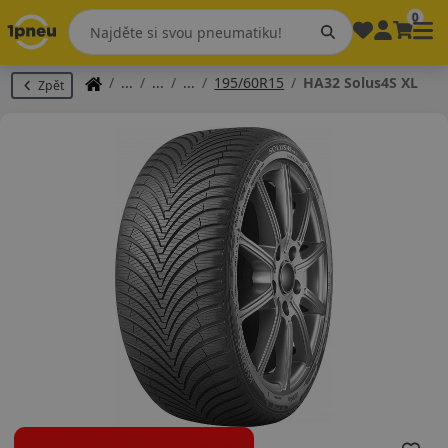
0
195/60R15
HA32 Solus4S XL
Zpět