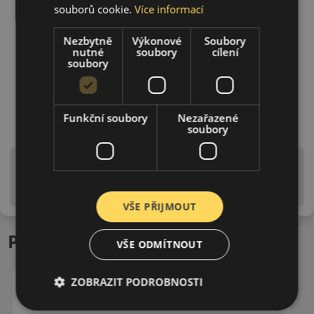
souborů cookie.
Více informací
Nezbytně
Výkonové
Soubory
nutné
soubory
cílení
soubory
Funkční soubory
Nezařazené
soubory
Upozornění! Hodnoty na štítku jsou pouze
informativního charakteru. Mohou být dodány pneumatiky
is EU štítky ve smyslu dosud platné (předchozí) legislativy.
VŠE PŘIJMOUT
Podobné produkty
VŠE ODMÍTNOUT
ZOBRAZIT PODROBNOSTI