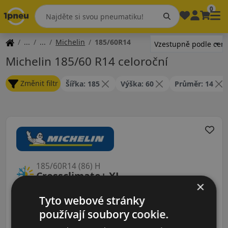
0
Michelin
185/60R14
Michelin 185/60 R14 celoroční
Změnit filtr
Šířka: 185
Výška: 60
Průměr: 14
185/60R14 (86) H
Crossclimate+ XL
×
CELOROČNÍ
Tyto webové stránky
používají soubory cookie.