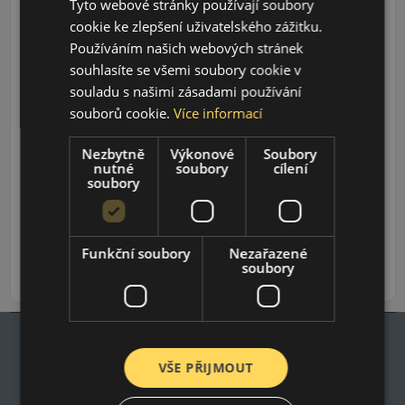
Tyto webové stránky používají soubory
cookie ke zlepšení uživatelského zážitku.
Používáním našich webových stránek
souhlasíte se všemi soubory cookie v
souladu s našimi zásadami používání
souborů cookie.
Více informací
Údaje o štítku EPREL:
Nezbytně
Výkonové
Soubory
nutné
soubory
cílení
soubory
1 918 CZK
/ks
Funkční soubory
Nezařazené
soubory
ks
DO KOŠÍKU
VŠE PŘIJMOUT
Impresum