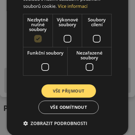
souborů cookie.
Více informací
Nezbytně
Výkonové
Soubory
nutné
soubory
cílení
soubory
Funkční soubory
Nezařazené
soubory
Upozornění! Hodnoty na štítku jsou pouze
informativního charakteru. Mohou být dodány pneumatiky
is EU štítky ve smyslu dosud platné (předchozí) legislativy.
VŠE PŘIJMOUT
Podobné produkty
VŠE ODMÍTNOUT
ZOBRAZIT PODROBNOSTI