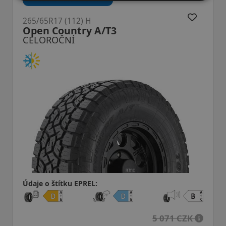
265/65R17 (112) H
Scorpion Allseason SF3
CELOROČNÍ
Údaje o štítku EPREL:
5 071 CZK