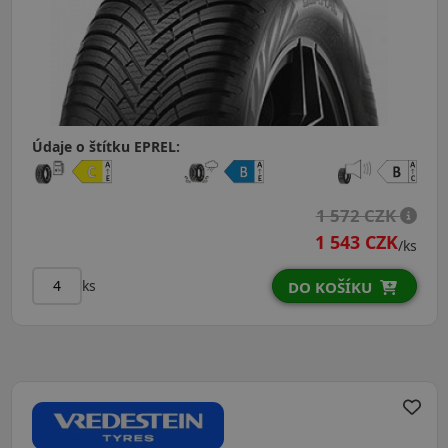
Údaje o štítku EPREL:
1 572 CZK
1 543 CZK
/ks
ks
DO KOŠÍKU