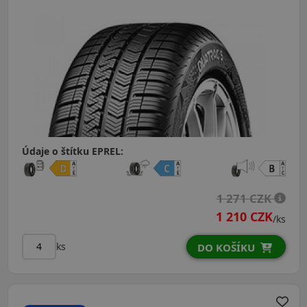
Údaje o štítku EPREL:
1 271 CZK
1 210 CZK
/ks
ks
DO KOŠÍKU