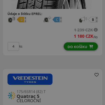
Údaje o štítku EPREL:
1 239 CZK
1 180 CZK
/ks
ks
DO KOŠÍKU
175/65R14 (82) T
Quatrac 5
CELOROČNÍ