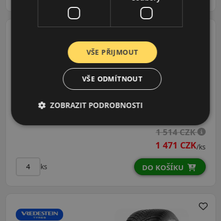
VŠE PŘIJMOUT
195/65R15 (91) T
Quatrac
VŠE ODMÍTNOUT
CELOROČNÍ
Údaje o štítku EPREL:
ZOBRAZIT PODROBNOSTI
1 514 CZK
1 471 CZK
/ks
ks
DO KOŠÍKU