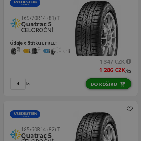
165/70R14 (81) T
Quatrac 5
CELOROČNÍ
Údaje o štítku EPREL:
1 347 CZK
1 286 CZK
/ks
ks
DO KOŠÍKU
185/60R14 (82) T
Quatrac 5