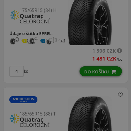
175/65R15 (84) H
Quatrac
CELOROČNÍ
Údaje o štítku EPREL:
1 506 CZK
1 481 CZK
/ks
ks
DO KOŠÍKU
185/65R15 (88) T
Quatrac
CELOROČNÍ