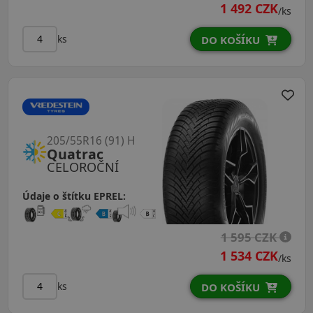
1 492 CZK
/ks
ks
DO KOŠÍKU
205/55R16 (91) H
Quatrac
CELOROČNÍ
Údaje o štítku EPREL:
1 595 CZK
1 534 CZK
/ks
ks
DO KOŠÍKU