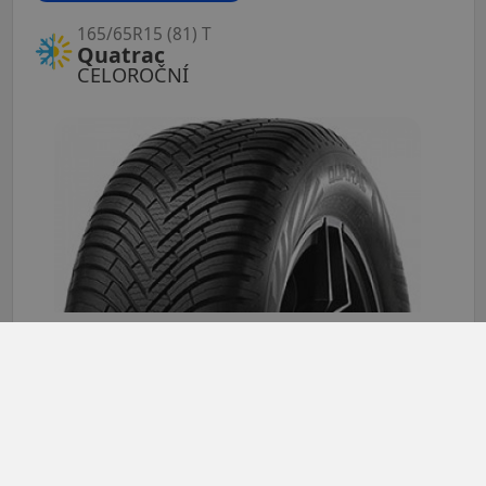
165/65R15 (81) T
Quatrac
CELOROČNÍ
Údaje o štítku EPREL:
1 637 CZK
1 577 CZK
/ks