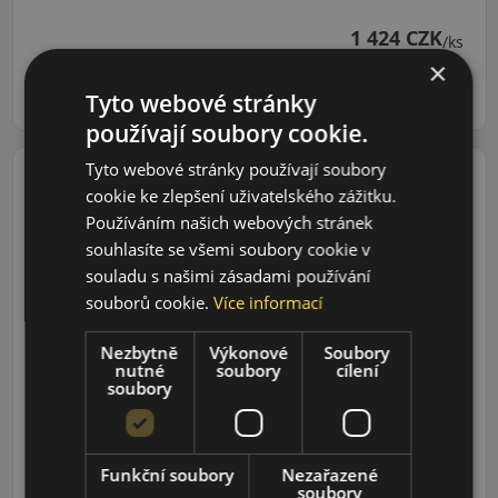
1 424 CZK
/ks
×
ks
DO KOŠÍKU
Tyto webové stránky
používají soubory cookie.
Tyto webové stránky používají soubory
cookie ke zlepšení uživatelského zážitku.
Používáním našich webových stránek
165/65R14 (79) T
souhlasíte se všemi soubory cookie v
Quatrac 5
souladu s našimi zásadami používání
CELOROČNÍ
souborů cookie.
Více informací
Údaje o štítku EPREL:
Nezbytně
Výkonové
Soubory
nutné
soubory
cílení
soubory
1 446 CZK
/ks
Funkční soubory
Nezařazené
ks
DO KOŠÍKU
soubory