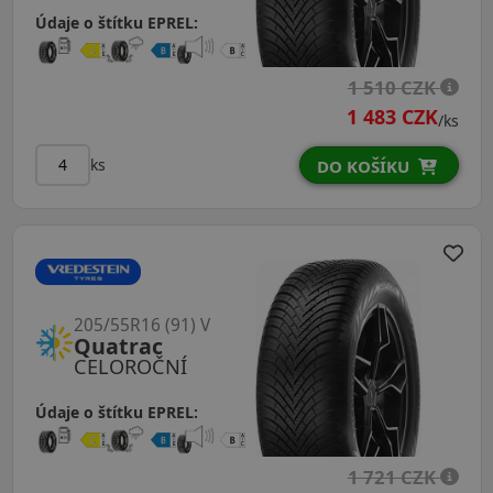
Údaje o štítku EPREL:
1 510 CZK
1 483 CZK
/ks
ks
DO KOŠÍKU
205/55R16 (91) V
Quatrac
CELOROČNÍ
Údaje o štítku EPREL:
1 721 CZK