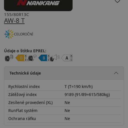
155/80R13C
AW-8 T
CELOROČNÍ
Údaje o štítku EPREL:
Technické údaje
Rychlostní index
T (T=190 km/h)
Zátěžový index
9189 (91/89=615/580kg)
Zesílené provedení (XL)
Ne
RunFlat systém
Ne
Ochrana ráfku
Ne