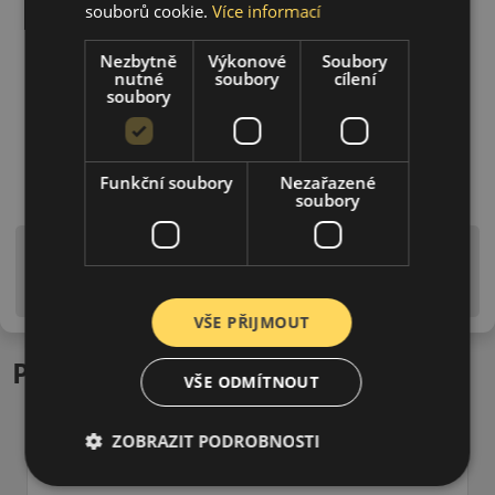
souborů cookie.
Více informací
Nezbytně
Výkonové
Soubory
nutné
soubory
cílení
soubory
Funkční soubory
Nezařazené
soubory
Upozornění! Hodnoty na štítku jsou pouze
informativního charakteru. Mohou být dodány pneumatiky
is EU štítky ve smyslu dosud platné (předchozí) legislativy.
VŠE PŘIJMOUT
Podobné produkty
VŠE ODMÍTNOUT
ZOBRAZIT PODROBNOSTI