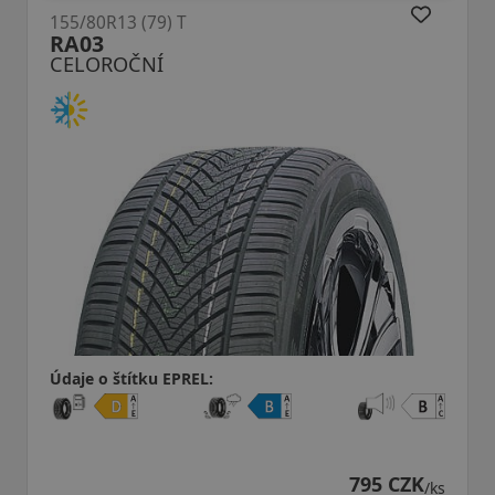
 T
155/80R13 (79) T
4SeasonDrive
CELOROČNÍ
PREL:
Údaje o štítku EPRE
795 CZK
/ks